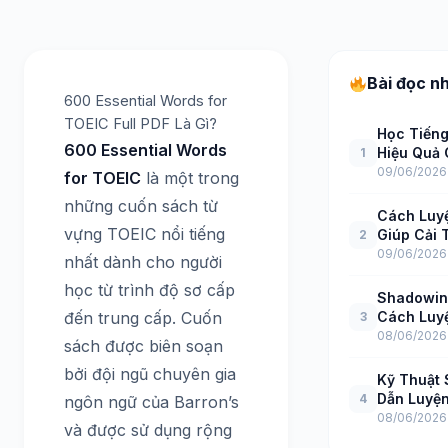
Bài đọc n
600 Essential Words for
TOEIC Full PDF Là Gì?
Học Tiến
600 Essential Words
Hiệu Quả 
1
09/06/2026
for TOEIC
là một trong
những cuốn sách từ
Cách Luy
vựng TOEIC nổi tiếng
Giúp Cải 
2
09/06/2026
nhất dành cho người
học từ trình độ sơ cấp
Shadowing
đến trung cấp. Cuốn
Cách Luyệ
3
Hiệu Quả
08/06/2026
sách được biên soạn
bởi đội ngũ chuyên gia
Kỹ Thuật
Dẫn Luyệ
4
ngôn ngữ của Barron’s
08/06/2026
và được sử dụng rộng