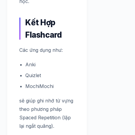
học.
Kết Hợp
Flashcard
Các ứng dụng như:
Anki
Quizlet
MochiMochi
sẽ giúp ghi nhớ từ vựng
theo phương pháp
Spaced Repetition (lặp
lại ngắt quãng).