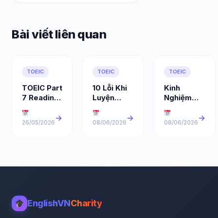
Bài viết liên quan
TOEIC
TOEIC
TOEIC
TOEIC Part
10 Lỗi Khi
Kinh
7 Reading
Luyện
Nghiệm
– Cách
Shadowing
Đạt 900+
Làm 54
Khiến Bạn
TOEIC: Lộ
→
→
→
26/05/2026
08/06/2026
08/06/2026
Câu Trong
Mãi Không
Trình Và
50 Phút
Giỏi Tiếng
Phương
Anh
Pháp Học
Hiệu Quả
EnglishVN
Charity