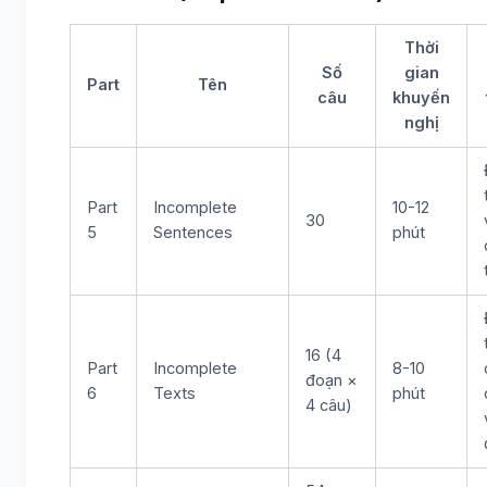
Thời
Số
gian
Part
Tên
câu
khuyến
nghị
Part
Incomplete
10-12
30
5
Sentences
phút
16 (4
Part
Incomplete
8-10
đoạn ×
6
Texts
phút
4 câu)