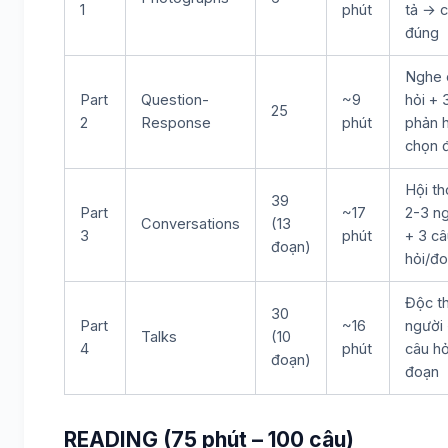
1
phút
tả → 
đúng
Nghe 
Part
Question-
~9
hỏi + 
25
2
Response
phút
phản 
chọn 
Hội th
39
Part
~17
2-3 n
Conversations
(13
3
phút
+ 3 câ
đoạn)
hỏi/đ
Độc th
30
Part
~16
người 
Talks
(10
4
phút
câu hỏ
đoạn)
đoạn
READING (75 phút – 100 câu)