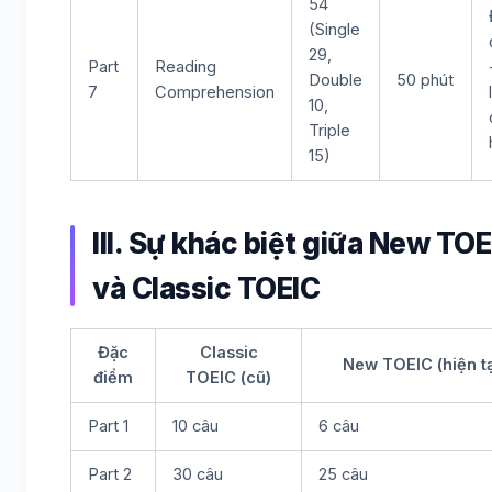
54
(Single
29,
Part
Reading
Double
50 phút
7
Comprehension
10,
Triple
15)
III. Sự khác biệt giữa New TOE
và Classic TOEIC
Đặc
Classic
New TOEIC (hiện tạ
điểm
TOEIC (cũ)
Part 1
10 câu
6 câu
Part 2
30 câu
25 câu