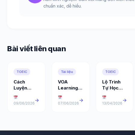
chuẩn xác, dễ hiểu.
Bài viết liên quan
TOEIC
Tài liệu
TOEIC
Cách
VOA
Lộ Trình
Luyện
Learning
Tự Học
Shadowing
English
TOEIC Tại
Hiệu Quả
Cho Người
Nhà Từ
→
→
→
09/06/2026
07/06/2026
13/04/2026
Giúp Cải
Mới Bắt
400 Đến
Thiện
Đầu – Cách
900+
Nghe Nói
Học Hiệu
Trong 6
Tiếng Anh
Quả Nhất
Tháng