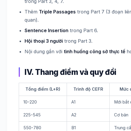
trong Part 3, 4, 7.
Thêm
Triple Passages
trong Part 7 (3 đoạn liê
quan).
Sentence Insertion
trong Part 6.
Hội thoại 3 người
trong Part 3.
Nội dung gần với
tình huống công sở thực tế
hơ
IV. Thang điểm và quy đổi
Tổng điểm (L+R)
Trình độ CEFR
Mức 
10-220
A1
Mới bắt 
225-545
A2
Cơ bản
550-780
B1
Trung c