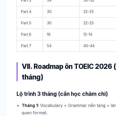
Part 3
39
30-32
Part 4
30
22-25
Part 5
30
22-25
Part 6
16
12-14
Part 7
54
40-44
VII. Roadmap ôn TOEIC 2026 
tháng)
Lộ trình 3 tháng (cần học chăm chỉ)
Tháng 1:
Vocabulary + Grammar nền tảng + là
quen format.