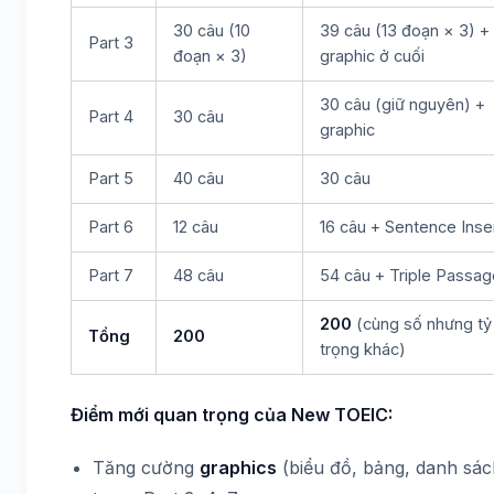
30 câu (10
39 câu (13 đoạn × 3) +
Part 3
đoạn × 3)
graphic ở cuối
30 câu (giữ nguyên) +
Part 4
30 câu
graphic
Part 5
40 câu
30 câu
Part 6
12 câu
16 câu + Sentence Inse
Part 7
48 câu
54 câu + Triple Passa
200
(cùng số nhưng tỷ
Tổng
200
trọng khác)
Điểm mới quan trọng của New TOEIC:
Tăng cường
graphics
(biểu đồ, bảng, danh sác