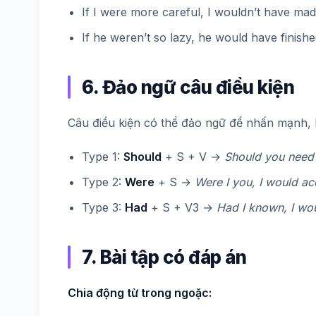
If I were more careful, I wouldn’t have mad
If he weren’t so lazy, he would have finishe
6. Đảo ngữ câu điều kiện
Câu điều kiện có thể đảo ngữ để nhấn mạnh,
Type 1:
Should
+ S + V →
Should you need 
Type 2:
Were
+ S →
Were I you, I would acc
Type 3:
Had
+ S + V3 →
Had I known, I wo
7. Bài tập có đáp án
Chia động từ trong ngoặc: