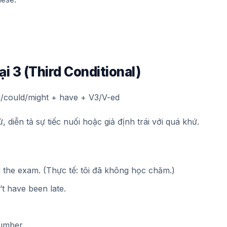
ại 3 (Third Conditional)
d/could/might + have + V3/V-ed
 diễn tả sự tiếc nuối hoặc giả định trái với quá khứ.
d the exam. (Thực tế: tôi đã không học chăm.)
’t have been late.
number.