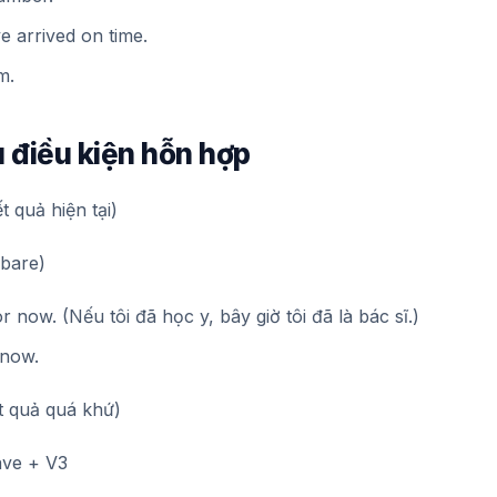
e arrived on time.
m.
u điều kiện hỗn hợp
t quả hiện tại)
(bare)
r now. (Nếu tôi đã học y, bây giờ tôi đã là bác sĩ.)
 now.
ết quả quá khứ)
ave + V3