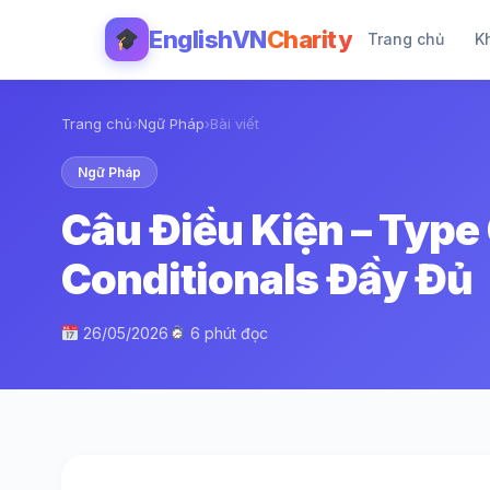
EnglishVN
Charity
Trang chủ
K
Trang chủ
›
Ngữ Pháp
›
Bài viết
Ngữ Pháp
Câu Điều Kiện – Type 0
Conditionals Đầy Đủ
26/05/2026
6 phút đọc