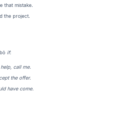
e that mistake.
d the project.
 bỏ
if
:
help, call me.
ept the offer.
uld have come.