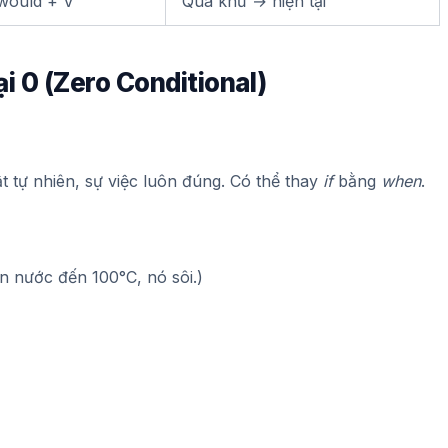
would + V
Quá khứ → hiện tại
ại 0 (Zero Conditional)
ật tự nhiên, sự việc luôn đúng. Có thể thay
if
bằng
when
.
un nước đến 100°C, nó sôi.)