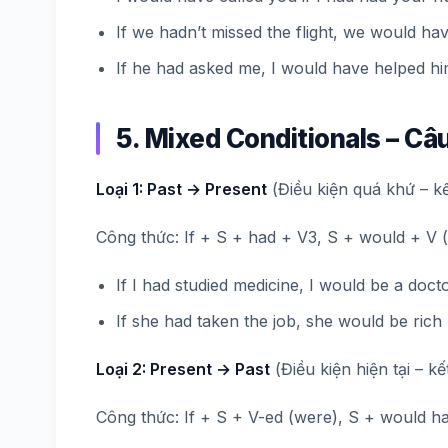
If we hadn’t missed the flight, we would hav
If he had asked me, I would have helped hi
5. Mixed Conditionals – Câ
Loại 1: Past → Present
(Điều kiện quá khứ – kế
Công thức: If + S + had + V3, S + would + V 
If I had studied medicine, I would be a docto
If she had taken the job, she would be rich
Loại 2: Present → Past
(Điều kiện hiện tại – k
Công thức: If + S + V-ed (were), S + would h