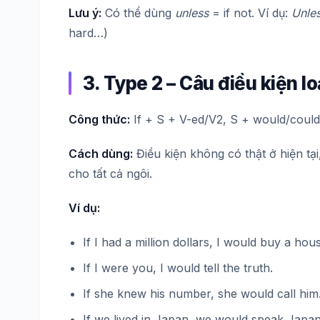
Lưu ý:
Có thể dùng
unless
= if not. Ví dụ:
Unles
hard…)
3. Type 2 – Câu điều kiện l
Công thức:
If + S + V-ed/V2, S + would/could
Cách dùng:
Điều kiện không có thật ở hiện tại,
cho tất cả ngôi.
Ví dụ:
If I had a million dollars, I would buy a hou
If I were you, I would tell the truth.
If she knew his number, she would call him
If we lived in Japan, we would speak Japa