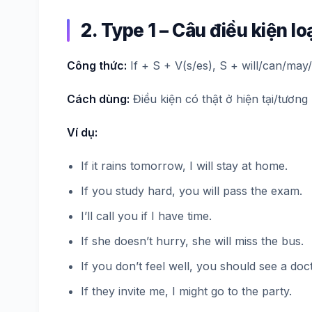
2. Type 1 – Câu điều kiện loạ
Công thức:
If + S + V(s/es), S + will/can/may
Cách dùng:
Điều kiện có thật ở hiện tại/tương 
Ví dụ:
If it rains tomorrow, I will stay at home.
If you study hard, you will pass the exam.
I’ll call you if I have time.
If she doesn’t hurry, she will miss the bus.
If you don’t feel well, you should see a doct
If they invite me, I might go to the party.