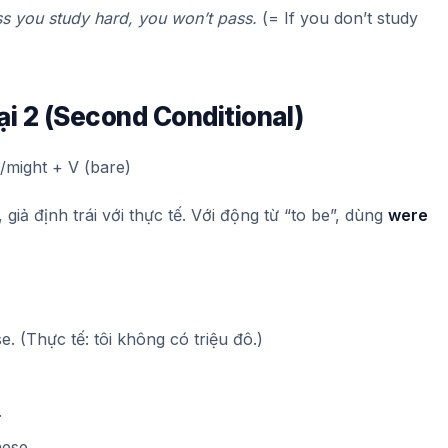
s you study hard, you won’t pass.
(= If you don’t study
oại 2 (Second Conditional)
/might + V (bare)
 giả định trái với thực tế. Với động từ “to be”, dùng
were
se. (Thực tế: tôi không có triệu đô.)
.
nese.