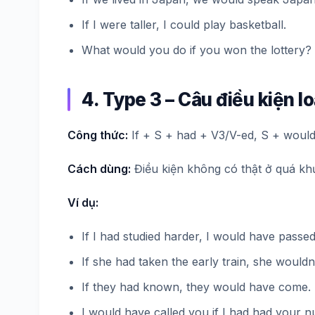
If I were taller, I could play basketball.
What would you do if you won the lottery?
4. Type 3 – Câu điều kiện lo
Công thức:
If + S + had + V3/V-ed, S + woul
Cách dùng:
Điều kiện không có thật ở quá khứ,
Ví dụ:
If I had studied harder, I would have passe
If she had taken the early train, she wouldn
If they had known, they would have come.
I would have called you if I had had your 