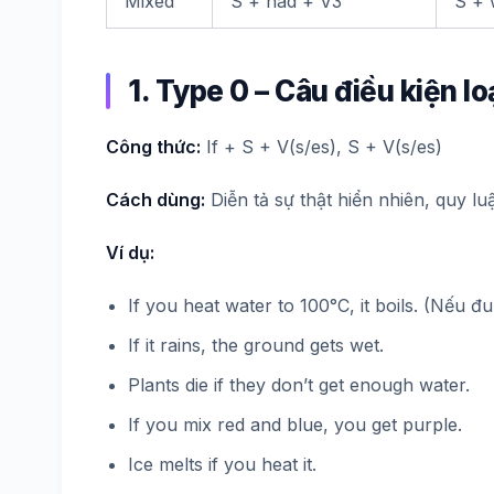
Mixed
S + had + V3
S + 
1. Type 0 – Câu điều kiện lo
Công thức:
If + S + V(s/es), S + V(s/es)
Cách dùng:
Diễn tả sự thật hiển nhiên, quy lu
Ví dụ:
If you heat water to 100°C, it boils. (Nếu đ
If it rains, the ground gets wet.
Plants die if they don’t get enough water.
If you mix red and blue, you get purple.
Ice melts if you heat it.